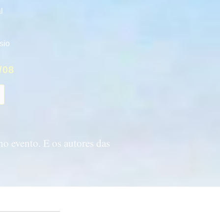
l
sio
/08
no evento. E os autores das