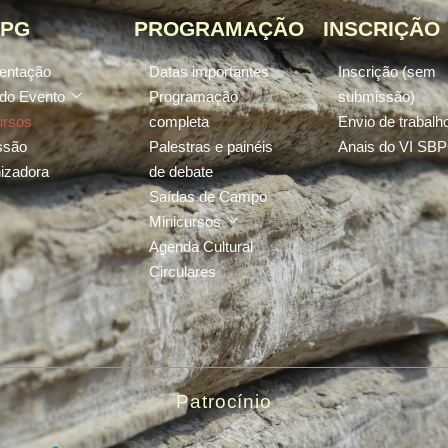
BPG
PROGRAMAÇÃO
INSCRIÇÃO
entação
Datas importantes
Inscrição (sem
 do Evento
Programação
submissão)
ursos
completa
Envio de trabalh
ssão
Palestras e painéis
Anais do VI SB
izadora
de debate
Saídas de Campo
Minicursos
Agenda Cultural
Circulares
Patrocínio