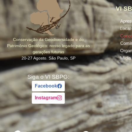
VI S
Apres
Local
Conc
Conservação da Geodiversidade e do
Comi
Patrimônio Geológico: nosso legado para as
Organ
gerações futuras
Mídia
20-27 Agosto. São Paulo, SP
Siga o VI SBPG:
Facebook
Instagram