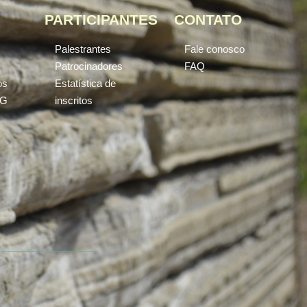
PARTICIPANTES
CONTATO
Palestrantes
Fale conosco
Patrocinadores
FAQ
os
Estatística de
PG
inscritos