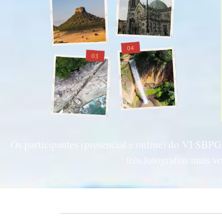
Os participantes (presencial e online) do VI SBPG 
três fotografias mais 