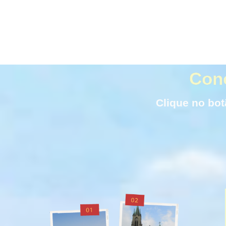
Conc
Clique no bot