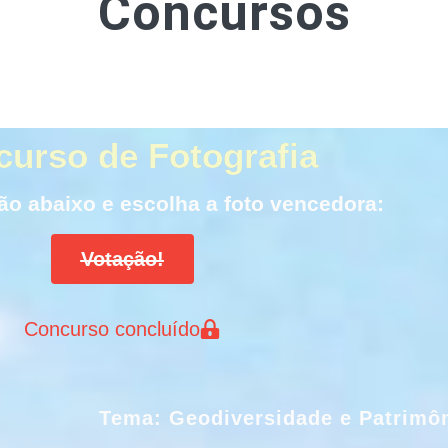
Concursos
urso de Fotografia
ão abaixo e escolha a foto vencedora:
Votação!
Concurso concluído
Tema: Geodiversidade e Patrimôn