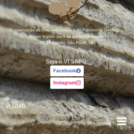
Conservação da Geodiversidade e do Patrimônio Geológico:
nosso legado para as gerações futuras
20-27 Agosto. São Paulo, SP
Siga o VI SBPG:
Facebook
Instagram
VI SBPG